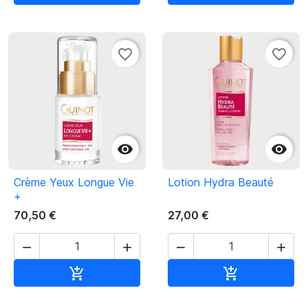
favorite_border
favorite_border


Crème Yeux Longue Vie
Lotion Hydra Beauté
+
70,50 €
27,00 €




Ajouter au panier
Ajouter au pan

