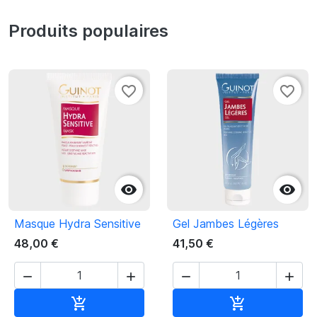
Produits populaires
favorite_border
favorite_border


Masque Hydra Sensitive
Gel Jambes Légères
48,00 €
41,50 €




Ajouter au panier
Ajouter au pan

