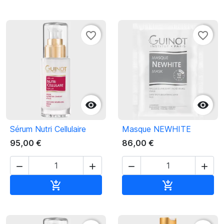
favorite_border
favorite_border


Sérum Nutri Cellulaire
Masque NEWHITE
95,00 €
86,00 €




Ajouter au panier
Ajouter au pan

