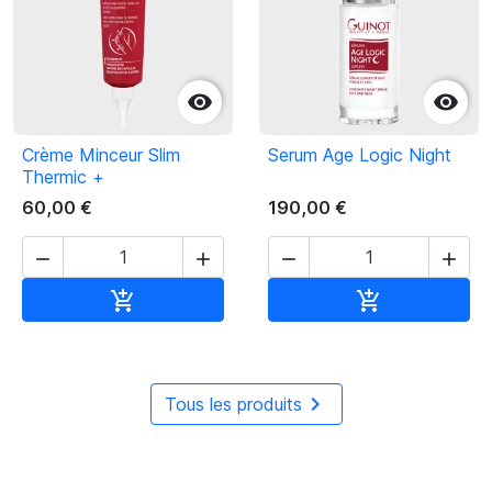


Crème Minceur Slim
Serum Age Logic Night
Thermic +
60,00 €
190,00 €




Ajouter au panier
Ajouter au pan



Tous les produits