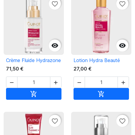
favorite_border
favorite_border


Crème Fluide Hydrazone
Lotion Hydra Beauté
71,50 €
27,00 €




Ajouter au panier
Ajouter au pan


favorite_border
favorite_border