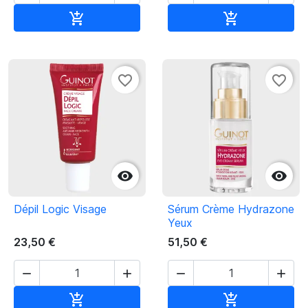
Ajouter au panier
Ajouter au pan


favorite_border
favorite_border


Dépil Logic Visage
Sérum Crème Hydrazone
Yeux
23,50 €
51,50 €




Ajouter au panier
Ajouter au pan

