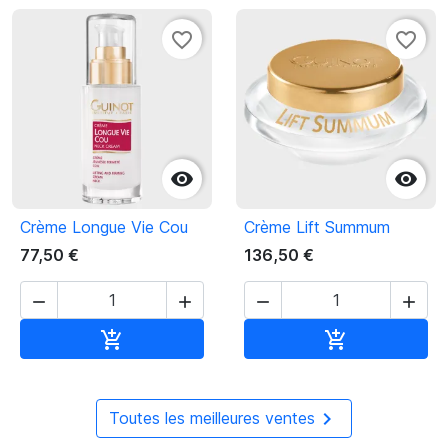
favorite_border
favorite_border


Crème Longue Vie Cou
Crème Lift Summum
77,50 €
136,50 €




Ajouter au panier
Ajouter au pan



Toutes les meilleures ventes