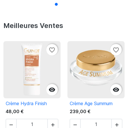
Meilleures Ventes
favorite_border
favorite_border


Crème Hydra Finish
Crème Age Summum
48,00 €
239,00 €



