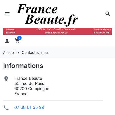
menu
search
0

shopping_cart
Accueil
Contactez-nous
Informations

France Beaute
55, rue de Paris
60200 Compiegne
France

07 68 61 55 99