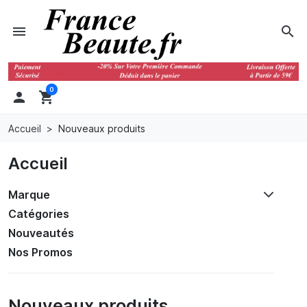
menu
search
0

shopping_cart
Accueil
Nouveaux produits
Accueil
Marque
Catégories
Nouveautés
Nos Promos
Nouveaux produits