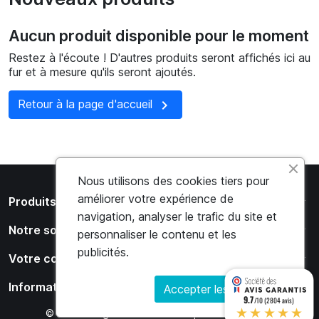
Aucun produit disponible pour le moment
Restez à l'écoute ! D'autres produits seront affichés ici au
fur et à mesure qu'ils seront ajoutés.

Retour à la page d'accueil
Nous utilisons des cookies tiers pour
améliorer votre expérience de
arrow_drop_down
Produits
navigation, analyser le trafic du site et
arrow_drop_down
Notre société
personnaliser le contenu et les
publicités.
arrow_drop_down
Votre compte
arrow_drop_down
Informations
Accepter les cookies
9.7
/10 (2804 avis)
★★★★★
© 2026 - Logiciel e-commerce par PrestaShop™