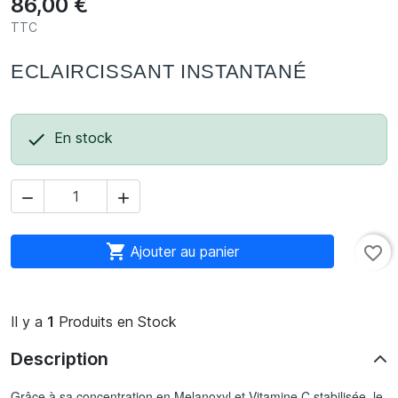
86,00 €
TTC
ECLAIRCISSANT INSTANTANÉ

En stock



Ajouter au panier
favorite_border
Il y a
1
Produits en Stock
Description
Grâce à sa concentration en Melanoxyl et Vitamine C stabilisée, le