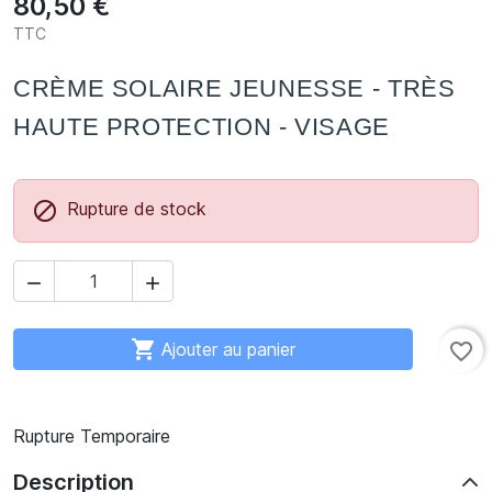
80,50 €
TTC
CRÈME SOLAIRE JEUNESSE - TRÈS
HAUTE PROTECTION - VISAGE

Rupture de stock



Ajouter au panier
favorite_border
Rupture Temporaire
Description