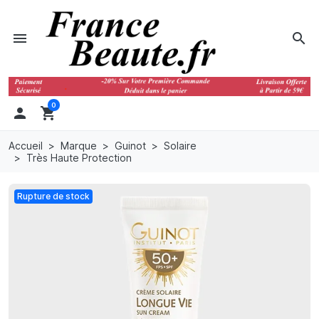
menu
search
0

shopping_cart
Accueil
Marque
Guinot
Solaire
Très Haute Protection
Rupture de stock